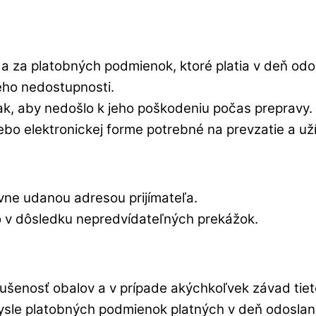
a za platobných podmienok, ktoré platia v deň odo
eho nedostupnosti.
ak, aby nedošlo k jeho poškodeniu počas prepravy.
o elektronickej forme potrebné na prevzatie a uží
ne udanou adresou prijímateľa.
o v dôsledku nepredvídateľných prekážok.
rušenosť obalov a v prípade akýchkoľvek závad ti
mysle platobných podmienok platných v deň odoslan