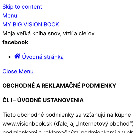
Skip to content
Menu
MY BIG VISION BOOK
Moja veľká kniha snov, vízií a cieľov
facebook
Úvodná stránka
Close Menu
OBCHODNÉ A REKLAMAČNÉ PODMIENKY
Čl. I – ÚVODNÉ USTANOVENIA
Tieto obchodné podmienky sa vzťahujú na kúpne z
www.visionbook.sk (ďalej aj „Internetový obchod“
podmienkami a reklamačnými podmienkami a v pl