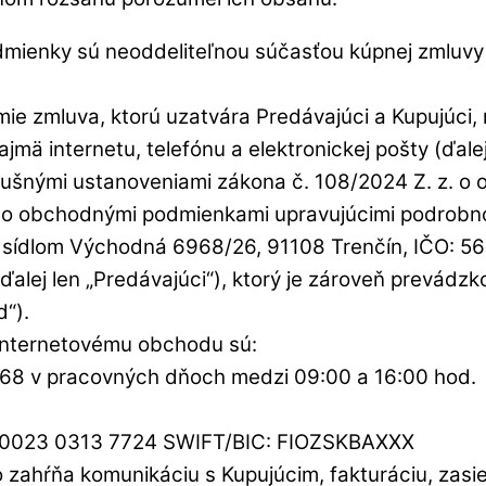
ienky sú neoddeliteľnou súčasťou kúpnej zmluvy 
e zmluva, ktorú uzatvára Predávajúci a Kupujúci, n
mä internetu, telefónu a elektronickej pošty (ďalej
ušnými ustanoveniami zákona č. 108/2024 Z. z. o 
to obchodnými podmienkami upravujúcimi podrobnosti
o sídlom Východná 6968/26, 91108 Trenčín, IČO: 56
 (ďalej len „Predávajúci“), ktorý je zároveň prevád
d“).
Internetovému obchodu sú:
 368 v pracovných dňoch medzi 09:00 a 16:00 hod.
0 0023 0313 7724 SWIFT/BIC: FIOZSKBAXXX
 zahŕňa komunikáciu s Kupujúcim, fakturáciu, zasie