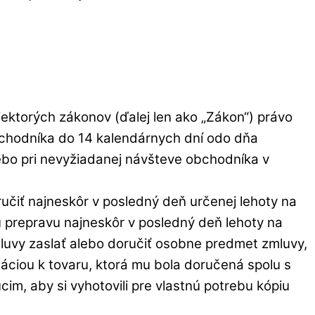
iektorých zákonov (ďalej len ako „Zákon“) právo
bchodníka do 14 kalendárnych dní odo dňa
alebo pri nevyžiadanej návšteve obchodníka v
učiť najneskôr v posledný deň určenej lehoty na
 prepravu najneskôr v posledný deň lehoty na
luvy zaslať alebo doručiť osobne predmet zmluvy,
áciou k tovaru, ktorá mu bola doručená spolu s
m, aby si vyhotovili pre vlastnú potrebu kópiu