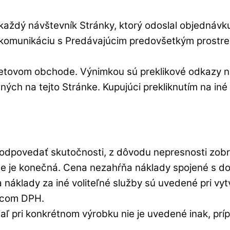
 každý návštevník Stránky, ktorý odoslal objednáv
kú komunikáciu s Predávajúcim predovšetkým prostr
rnetovom obchode. Výnimkou sú preklikové odkazy 
ých na tejto Stránke. Kupujúci prekliknutím na i
odpovedať skutočnosti, z dôvodu nepresnosti zobr
 je konečná. Cena nezahŕňa náklady spojené s doru
 náklady za iné voliteľné služby sú uvedené pri vy
atcom DPH.
aľ pri konkrétnom výrobku nie je uvedené inak, prí