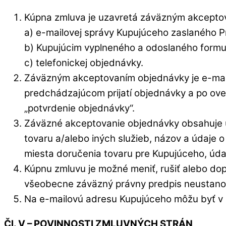
Kúpna zmluva je uzavretá záväzným akceptov
a) e-mailovej správy Kupujúceho zaslaného 
b) Kupujúcim vyplneného a odoslaného form
c) telefonickej objednávky.
Záväzným akceptovaním objednávky je e-mail
predchádzajúcom prijatí objednávky a po ov
„potvrdenie objednávky“.
Záväzné akceptovanie objednávky obsahuje úd
tovaru a/alebo iných služieb, názov a údaje
miesta doručenia tovaru pre Kupujúceho, údaj
Kúpnu zmluvu je možné meniť, rušiť alebo do
všeobecne záväzný právny predpis neustanov
Na e-mailovú adresu Kupujúceho môžu byť v p
Čl. V – POVINNOSTI ZMLUVNÝCH STRÁN