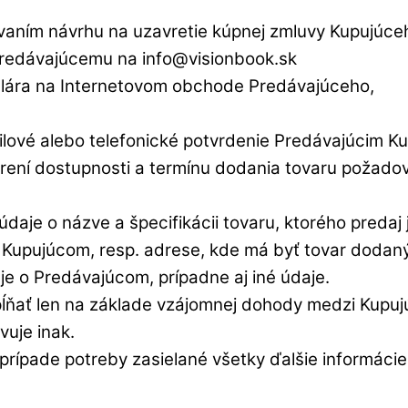
aním návrhu na uzavretie kúpnej zmluvy Kupujúce
Predávajúcemu na info@visionbook.sk
ulára na Internetovom obchode Predávajúceho,
ové alebo telefonické potvrdenie Predávajúcim K
erení dostupnosti a termínu dodania tovaru požad
aje o názve a špecifikácii tovaru, ktorého predaj
 o Kupujúcom, resp. adrese, kde má byť tovar doda
e o Predávajúcom, prípadne aj iné údaje.
pĺňať len na základe vzájomnej dohody medzi Kupuj
uje inak.
rípade potreby zasielané všetky ďalšie informáci