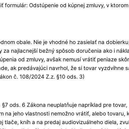
ť formulár: Odstúpenie od kúpnej zmluvy, v ktorom
odnom obale. Nie je vhodné ho zasielať na dobierk
y za najlacnejší bežný spôsob doručenia ako i ná
úpenia od zmluvy, avšak nemusí vrátiť peniaze skôr
ade, ak predávajúci navrhol, že si tovar vyzdvihne 
ákon č. 108/2024 Z.z. §10 ods. 3)
§7 ods. 6 Zákona neuplatňuje napríklad pre tovar,
na jeho vlastnosti nemožno vrátiť, alebo tovaru, k
ckej tlače, kníh a na predaj audiovizuálneho diela