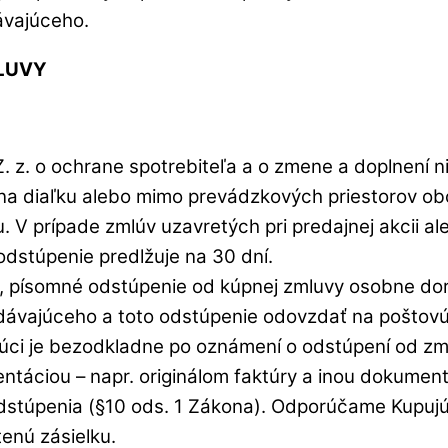
vajúceho.
MLUVY
 z. o ochrane spotrebiteľa a o zmene a doplnení n
j na diaľku alebo mimo prevádzkových priestorov o
u. V prípade zmlúv uzavretých pri predajnej akcii 
dstúpenie predlžuje na 30 dní.
iť, písomné odstúpenie od kúpnej zmluvy osobne dor
dávajúceho a toto odstúpenie odovzdať na poštovú
júci je bezodkladne po oznámení o odstúpení od zm
ntáciou – napr. originálom faktúry a inou dokument
stúpenia (§10 ods. 1 Zákona). Odporúčame Kupujúci
tenú zásielku.