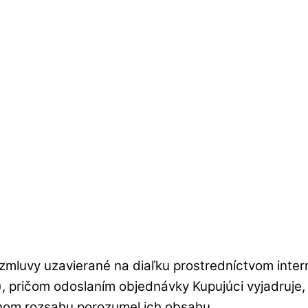
mluvy uzavierané na diaľku prostredníctvom inter
), pričom odoslaním objednávky Kupujúci vyjadruje
nom rozsahu porozumel ich obsahu.