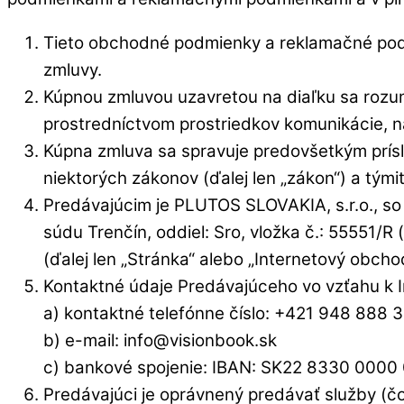
Tieto obchodné podmienky a reklamačné podm
zmluvy.
Kúpnou zmluvou uzavretou na diaľku sa rozumi
prostredníctvom prostriedkov komunikácie, naj
Kúpna zmluva sa spravuje predovšetkým prísl
niektorých zákonov (ďalej len „zákon“) a tými
Predávajúcim je PLUTOS SLOVAKIA, s.r.o., s
súdu Trenčín, oddiel: Sro, vložka č.: 55551/R
(ďalej len „Stránka“ alebo „Internetový obcho
Kontaktné údaje Predávajúceho vo vzťahu k 
a) kontaktné telefónne číslo: +421 948 888
b) e-mail: info@visionbook.sk
c) bankové spojenie: IBAN: SK22 8330 000
Predávajúci je oprávnený predávať služby (čo