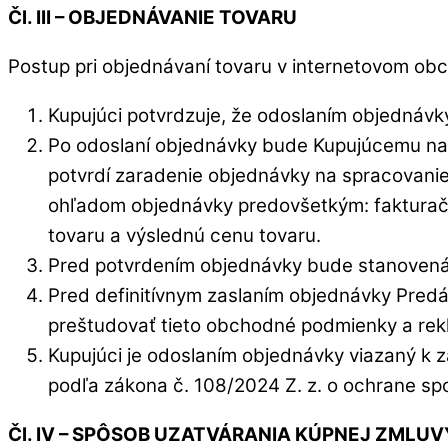
Čl. III – OBJEDNÁVANIE TOVARU
Postup pri objednávaní tovaru v internetovom ob
Kupujúci potvrdzuje, že odoslaním objednáv
Po odoslaní objednávky bude Kupujúcemu na e
potvrdí zaradenie objednávky na spracovani
ohľadom objednávky predovšetkým: fakturačn
tovaru a výslednú cenu tovaru.
Pred potvrdením objednávky bude stanovená
Pred definitívnym zaslaním objednávky Predá
preštudovať tieto obchodné podmienky a re
Kupujúci je odoslaním objednávky viazaný k 
podľa zákona č. 108/2024 Z. z. o ochrane spo
Čl. IV – SPÔSOB UZATVÁRANIA KÚPNEJ ZMLUV