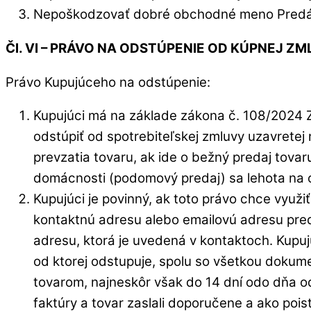
Nepoškodzovať dobré obchodné meno Predá
Čl. VI – PRÁVO NA ODSTÚPENIE OD KÚPNEJ Z
Právo Kupujúceho na odstúpenie:
Kupujúci má na základe zákona č. 108/2024 Z.
odstúpiť od spotrebiteľskej zmluvy uzavrete
prevzatia tovaru, ak ide o bežný predaj tovar
domácnosti (podomový predaj) sa lehota na o
Kupujúci je povinný, ak toto právo chce využ
kontaktnú adresu alebo emailovú adresu pre
adresu, ktorá je uvedená v kontaktoch. Kupu
od ktorej odstupuje, spolu so všetkou dokume
tovarom, najneskôr však do 14 dní odo dňa od
faktúry a tovar zaslali doporučene a ako pois